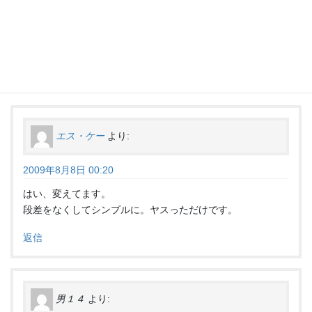
“
ファースト系は丸指？
” に対して2件
のコメントがあります。
エス・ケー
より:
2009年8月8日 00:20
はい、変えてます。
段差をなくしてシンプルに。ヤスっただけです。
返信
男１４
より: