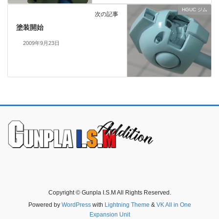
HGUC ジム
次の記事
塗装開始
2009年9月23日
Copyright © Gunpla I.S.M All Rights Reserved.
Powered by
WordPress
with
Lightning Theme
&
VK All in One
Expansion Unit