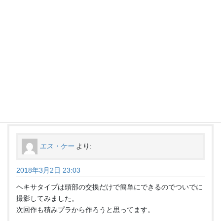
いやー早いのに上手いですねｗ
流石です＾＾
シールドの展開に関して
僕の方は面倒でパスしましたが
エス・ケーさんは再現されていて素晴らしいです。
また次回作以降も楽しみにしております＾＾
返信
エス・ケー
より:
2018年3月2日 23:03
ヘキサタイプは頭部の交換だけで簡単にできるのでついでに
撮影してみました。
次回作も積みプラから作ろうと思ってます。