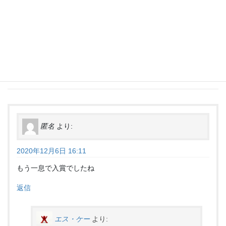
“
MG改修セカンドVアップデート ギャ
ラリー公開
” に対して2件のコメント
があります。
匿名
より:
2020年12月6日 16:11
もう一息で入賞でしたね
返信
エス・ケー
より: