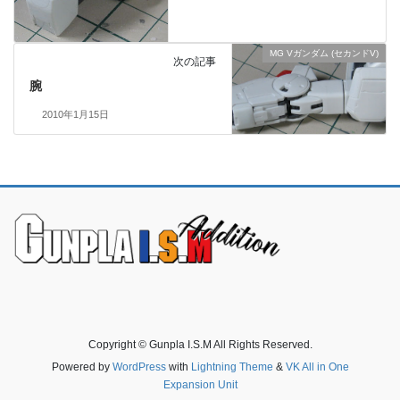
MG Vガンダム (セカンドV)
次の記事
腕
2010年1月15日
Copyright © Gunpla I.S.M All Rights Reserved.
Powered by
WordPress
with
Lightning Theme
&
VK All in One
Expansion Unit