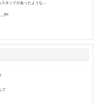
きるスタンドがあったような…
_)m
？
んて