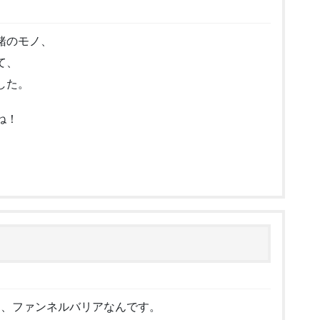
緒のモノ、
て、
した。
ね！
は、ファンネルバリアなんです。