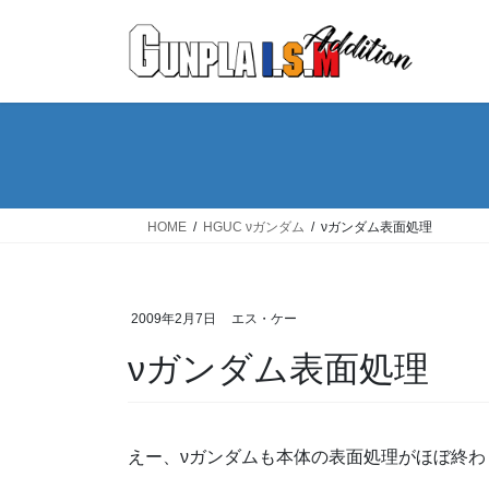
コ
ナ
ン
ビ
テ
ゲ
ン
ー
ツ
シ
へ
ョ
ス
ン
キ
に
ッ
移
HOME
HGUC νガンダム
νガンダム表面処理
プ
動
2009年2月7日
エス・ケー
νガンダム表面処理
えー、νガンダムも本体の表面処理がほぼ終わ