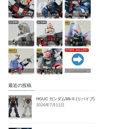
■
ガンダム5号機
■
ガンダム4号機
■
ガンダム7号機
1/144
1/144
HG
■
プロトタイプ
■
G-3ガンダム
ガンダム
◆
ダンバイン
OTHER GALLERY
HGCC
HG
■
∀ガンダム
◆
バイファム
以前の完成品
最近の投稿
HGUC ガンダムMk-II (リバイブ)
2026年7月11日