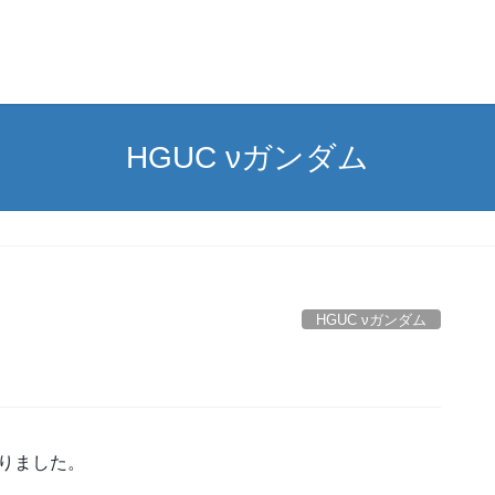
HGUC νガンダム
HGUC νガンダム
りました。