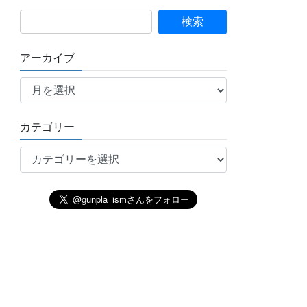
アーカイブ
ア
ー
カ
イ
カテゴリー
ブ
カ
テ
ゴ
リ
ー