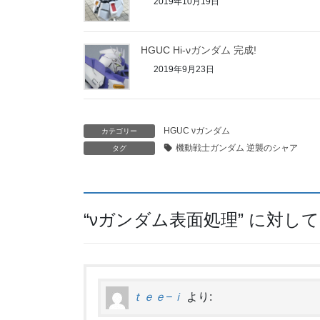
2019年10月19日
HGUC Hi-νガンダム 完成!
2019年9月23日
HGUC νガンダム
カテゴリー
機動戦士ガンダム 逆襲のシャア
タグ
“
νガンダム表面処理
” に対し
ｔｅｅ−ｉ
より: