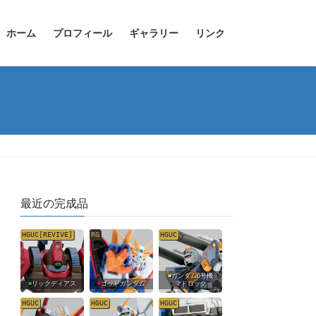
ホーム
プロフィール
ギャラリー
リンク
最近の完成品
HGUC[REVIVE]
RG
HGUC
■
ガンダム6号機
■
リックディアス
■
ゴッドガンダム
マドロック
HGUC
HGUC
HGUC