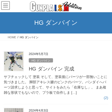
コ
ナ
ン
ビ
テ
ゲ
ン
ー
HG ダンバイン
ツ
シ
へ
ョ
ス
ン
HOME
HG ダンバイン
キ
に
ッ
移
プ
動
2024年5月7日
HG ダンバイン
HG ダンバイン 完成
サフチェックして 塗装 そして、塗装後にパーツが一部無いことに
気づきました。 脚部アキレス腱のピンクのパーツ。バンダイへパ
ーツ請求しようと思って、サイトをみたら「在庫なし」。 まあ複
雑な形状でもないので、プラ板で自作しま […]
(2)
2024年4月3日