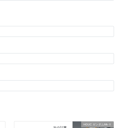
HGUC ガンダムMk-Ⅱ
次の記事