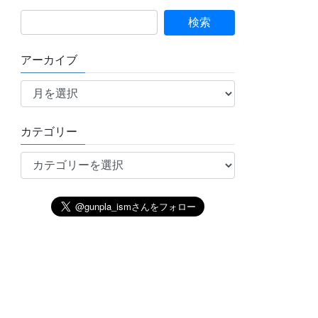
アーカイブ
ア
ー
カ
イ
カテゴリー
ブ
カ
テ
ゴ
リ
ー