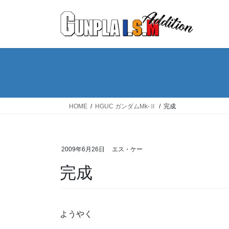
コ
ナ
ン
ビ
テ
ゲ
ン
ー
ツ
シ
へ
ョ
ス
ン
キ
に
ッ
移
HOME
HGUC ガンダムMk-Ⅱ
完成
プ
動
2009年6月26日
エス・ケー
完成
ようやく