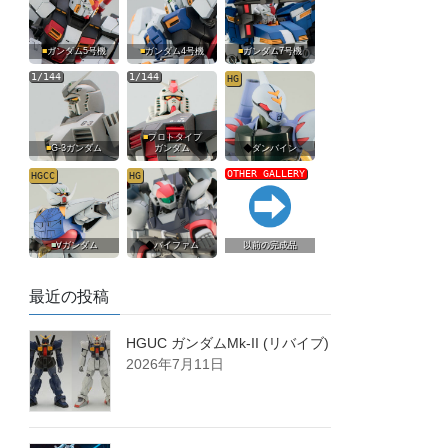
■
ガンダム5号機
■
ガンダム4号機
■
ガンダム7号機
1/144
1/144
HG
■
プロトタイプ
■
G-3ガンダム
ガンダム
◆
ダンバイン
OTHER GALLERY
HGCC
HG
■
∀ガンダム
◆
バイファム
以前の完成品
最近の投稿
HGUC ガンダムMk-II (リバイブ)
2026年7月11日