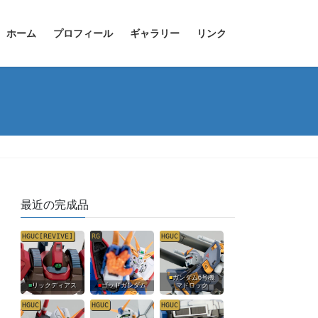
ホーム
プロフィール
ギャラリー
リンク
最近の完成品
HGUC[REVIVE]
RG
HGUC
■
ガンダム6号機
■
リックディアス
■
ゴッドガンダム
マドロック
HGUC
HGUC
HGUC