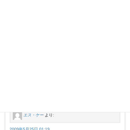
ゼータガンダム、ギャラリーページ完成
2018年10月24日
HGUC ガンダムMk-Ⅱ
カテゴリー
機動戦士Zガンダム
タグ
“
おもり
” に対して2件のコメントがあ
ります。
エス・ケー
より:
2009年5月25日 01:19