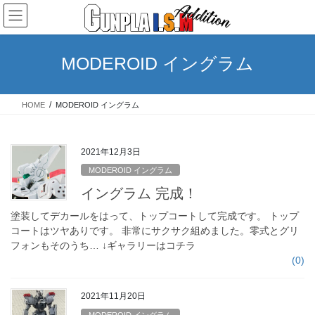
コ
ナ
ン
ビ
テ
ゲ
ン
ー
MODEROID イングラム
ツ
シ
へ
ョ
ス
ン
HOME
MODEROID イングラム
キ
に
ッ
移
プ
動
2021年12月3日
MODEROID イングラム
イングラム 完成！
塗装してデカールをはって、トップコートして完成です。 トップ
コートはツヤありです。 非常にサクサク組めました。零式とグリ
フォンもそのうち… ↓ギャラリーはコチラ
(0)
2021年11月20日
MODEROID イングラム