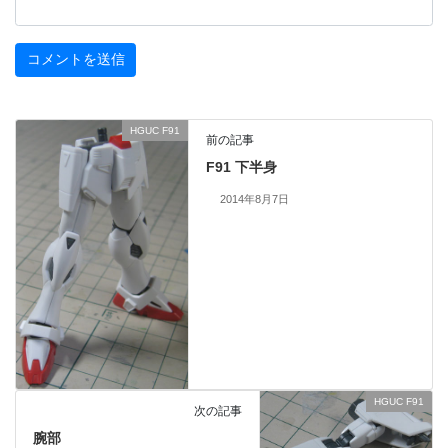
HGUC F91
前の記事
F91 下半身
2014年8月7日
HGUC F91
次の記事
腕部